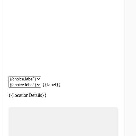
{{label}}
{{locationDetails}}