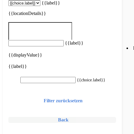
{{label}}
{{locationDetails}}
{{label}}
{{displayValue}}
{{label}}
{{choice.label}}
Suchen
Filter zurücksetzen
Suchen
Back