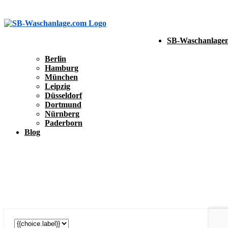
SB-Waschanlagen
Berlin
Hamburg
München
Leipzig
Düsseldorf
Dortmund
Nürnberg
Paderborn
Blog
SB-Waschanlage eintragen
SB-Waschanlage eintragen