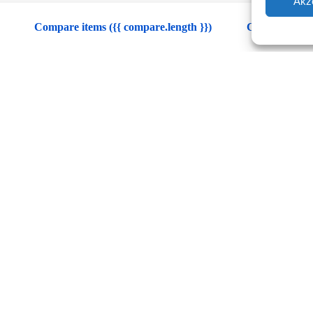
Akz
Compare items
({{ compare.length }})
Cancel
Waschanlagen Besuch
Felgenreiniger*
Felgenbürste + Brush Cove
Mikrofasertuch*