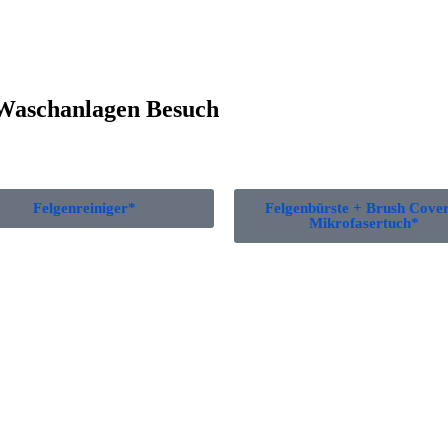
Waschanlagen Besuch
Felgenreiniger*
Felgenbürste + Brush Cove
Mikrofasertuch*