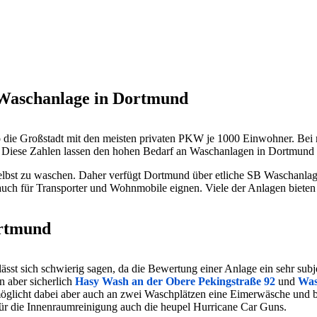
 Waschanlage in Dortmund
also die Großstadt mit den meisten privaten PKW je 1000 Einwohner. B
iese Zahlen lassen den hohen Bedarf an Waschanlagen in Dortmund m
d selbst zu waschen. Daher verfügt Dortmund über etliche SB Waschanl
uch für Transporter und Wohnmobile eignen. Viele der Anlagen bieten e
ortmund
ässt sich schwierig sagen, da die Bewertung einer Anlage ein sehr sub
n aber sicherlich
Hasy Wash an der Obere Pekingstraße 92
und
Was
öglicht dabei aber auch an zwei Waschplätzen eine Eimerwäsche und bi
ür die Innenraumreinigung auch die heupel Hurricane Car Guns.