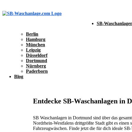
SB-Waschanlagen
Berlin
Hamburg
München
Leipzig
Düsseldorf
Dortmund
Nürnberg
Paderborn
Blog
SB-Waschanlage eintragen
SB-Waschanlage eintragen
Entdecke SB-Waschanlagen in 
SB Waschanlagen in Dortmund sind über das gesamte S
Nordrhein-Westfalens drittgrößte Stadt gibt es einen
Fahrzeugwäschen. Finde jetzt die für dich ideale S