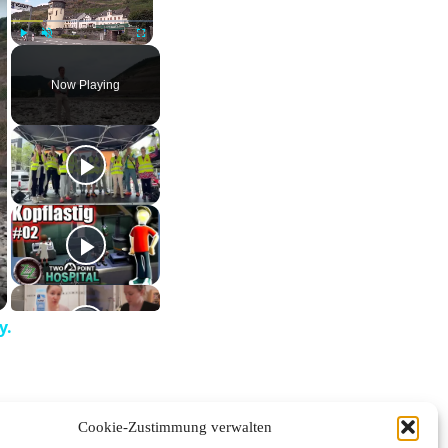
Play
Unmute
Fullscreen
Now Playing
y.
Cookie-Zustimmung verwalten