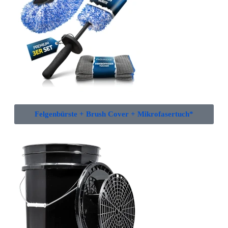
Felgenbürste + Brush Cover + Mikrofasertuch*