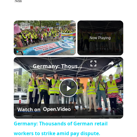
Nein
×
Now Playing
×
Play
Unmute
Fullscreen
Germany: Thousands of German retail workers to strike amid pay dispute.
Play
Watch on
Video
Germany: Thousands of German retail
workers to strike amid pay dispute.