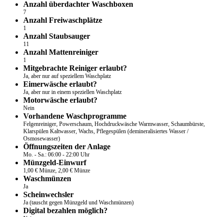
Anzahl überdachter Waschboxen
7
Anzahl Freiwaschplätze
1
Anzahl Staubsauger
11
Anzahl Mattenreiniger
1
Mitgebrachte Reiniger erlaubt?
Ja, aber nur auf speziellem Waschplatz
Eimerwäsche erlaubt?
Ja, aber nur in einem speziellen Waschplatz
Motorwäsche erlaubt?
Nein
Vorhandene Waschprogramme
Felgenreiniger, Powerschaum, Hochdruckwäsche Warmwasser, Schaumbürste,
Klarspülen Kaltwasser, Wachs, Pflegespülen (demineralisiertes Wasser /
Osmosewasser)
Öffnungszeiten der Anlage
Mo. - Sa.: 06:00 - 22:00 Uhr
Münzgeld-Einwurf
1,00 € Münze, 2,00 € Münze
Waschmünzen
Ja
Scheinwechsler
Ja (tauscht gegen Münzgeld und Waschmünzen)
Digital bezahlen möglich?