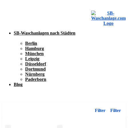
SB-Waschanlagen nach Städten
Berlin
Hamburg
München
Leipzig
Düsseldorf
Dortmund
Nürnberg
Paderborn
Blog
SB-Waschanlage eintragen
SB-Waschanlage eintragen
Filter
Filter