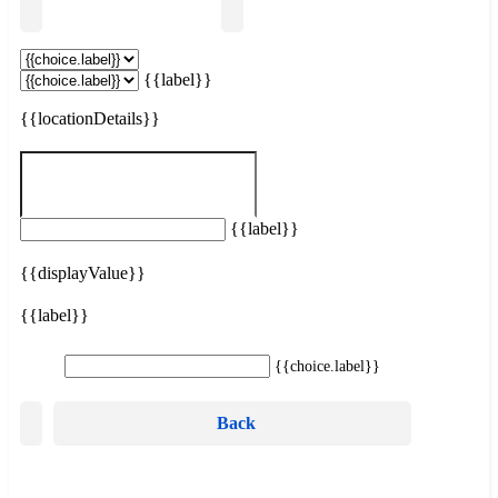
Suchen
{{label}}
{{locationDetails}}
Kein Inserat entspricht deinen Suchkriterien.
Filter zurücksetzen
{{label}}
{{displayValue}}
{{label}}
{{choice.label}}
Back
Suchen