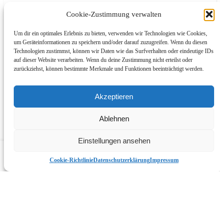
Cookie-Zustimmung verwalten
Um dir ein optimales Erlebnis zu bieten, verwenden wir Technologien wie Cookies,
um Geräteinformationen zu speichern und/oder darauf zuzugreifen. Wenn du diesen
Technologien zustimmst, können wir Daten wie das Surfverhalten oder eindeutige IDs
auf dieser Website verarbeiten. Wenn du deine Zustimmung nicht erteilst oder
zurückziehst, können bestimmte Merkmale und Funktionen beeinträchtigt werden.
Akzeptieren
List view
Ablehnen
Map view
Einstellungen ansehen
Compare items
({{ compare.length }})
Cancel
Cookie-Richtlinie
Datenschutzerklärung
Impressum