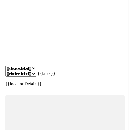
{{label}}
{{locationDetails}}