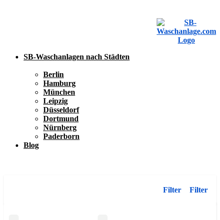
SB-Waschanlagen nach Städten
Berlin
Hamburg
München
Leipzig
Düsseldorf
Dortmund
Nürnberg
Paderborn
Blog
SB-Waschanlage eintragen
SB-Waschanlage eintragen
Filter
Filter