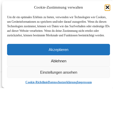
Cookie-Zustimmung verwalten
Um dir ein optimales Erlebnis zu bieten, verwenden wir Technologien wie Cookies,
um Geräteinformationen zu speichern und/oder darauf zuzugreifen. Wenn du diesen
Technologien zustimmst, können wir Daten wie das Surfverhalten oder eindeutige IDs
auf dieser Website verarbeiten. Wenn du deine Zustimmung nicht erteilst oder
zurückziehst, können bestimmte Merkmale und Funktionen beeinträchtigt werden.
Akzeptieren
List view
Ablehnen
Map view
Einstellungen ansehen
Compare items
({{ compare.length }})
Cancel
Cookie-Richtlinie
Datenschutzerklärung
Impressum