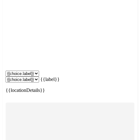
{{label}}
{{locationDetails}}