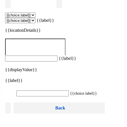
Suchen
{{label}}
{{locationDetails}}
Kein Inserat entspricht deinen Suchkriterien.
Filter zurücksetzen
{{label}}
{{displayValue}}
{{label}}
{{choice.label}}
Back
Suchen