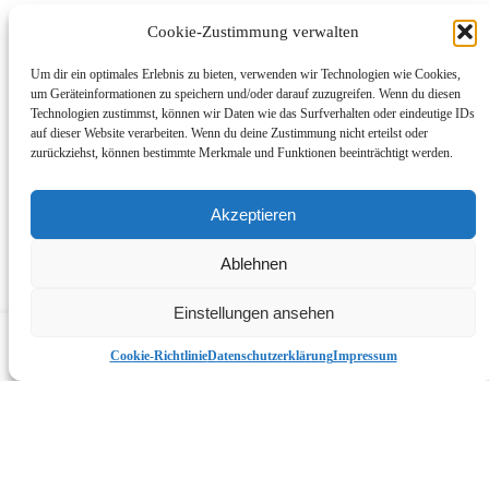
Impressum
Cookie-Zustimmung verwalten
Cookie-Richtlinie (EU)
Um dir ein optimales Erlebnis zu bieten, verwenden wir Technologien wie Cookies,
um Geräteinformationen zu speichern und/oder darauf zuzugreifen. Wenn du diesen
© 2025 SB-Waschanlage.com | Alle Rechte vorbehalten
Technologien zustimmst, können wir Daten wie das Surfverhalten oder eindeutige IDs
* Bei Links, die mit einem Sternchen gekennzeichnet sind,
auf dieser Website verarbeiten. Wenn du deine Zustimmung nicht erteilst oder
handelt es sich um Affiliate-Links, mit denen wir den Betrieb von
zurückziehst, können bestimmte Merkmale und Funktionen beeinträchtigt werden.
sb-waschanlage.com finanzieren.
Akzeptieren
Ablehnen
Warenkorb
List view
Einstellungen ansehen
Compare items
({{ compare.length }})
Cancel
Cookie-Richtlinie
Datenschutzerklärung
Impressum
×