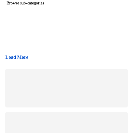
Browse sub-categories
Play
Watch on
{{ term.name }}
Video
Germany: Record-low Rhine water levels
Load More
drive up transport costs in Germany.
Das diese beiden SB Waschanlagen die besten in Magdeburg
sind, spiegeln auch die Google Rezensionen wieder, die bei
beiden Anlagen sehr positiv ausfallen.
SB Waschanlagen in Magdeburg
Unsere Empfehlung für den SB-