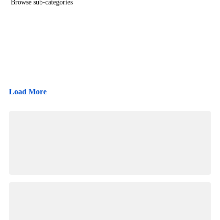
Browse sub-categories
Felgenbürste + Brush Cover + Mikrofasertuch*
{{ term.name }}
Wascheimer*
Load More