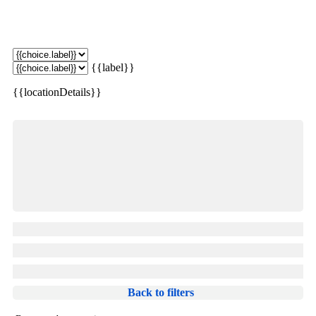
überdachten Waschboxen oft auch einen Freiwaschplatz
anbieten. Ideal für alle, die hohe Fahrzeuge fahren und ihren
Transporter oder das Wohnmobil sauber halten wollen. Oftmals
bieten diese Plätze sogar ein Podest, damit man auch wirklich an
die hohen Stellen des Fahrzeugs kommt.
{{label}}
{{locationDetails}}
SB Waschanlagen in Mainz
Unsere Empfehlung für den SB-
Waschanlagen Besuch
Waschhandschuhe*
Back to filters
Felgenreiniger*