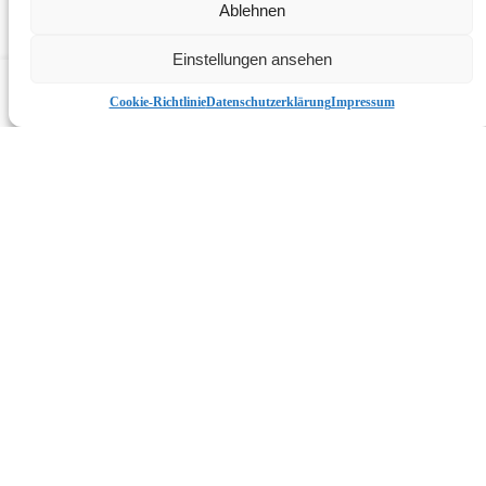
Ablehnen
Warenkorb
List view
Einstellungen ansehen
Compare items
({{ compare.length }})
Cancel
Cookie-Richtlinie
Datenschutzerklärung
Impressum
×