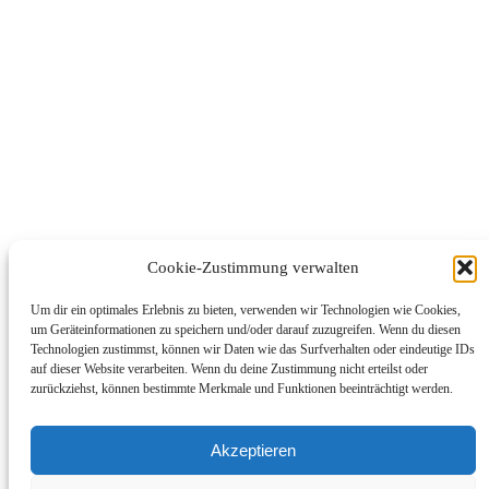
Now Playing
×
Play
Unmute
Fullscreen
Germany: Record-low Rhine water levels drive up transport costs in Germany.
Play
Cookie-Zustimmung verwalten
Watch on
Um dir ein optimales Erlebnis zu bieten, verwenden wir Technologien wie Cookies,
Video
um Geräteinformationen zu speichern und/oder darauf zuzugreifen. Wenn du diesen
Technologien zustimmst, können wir Daten wie das Surfverhalten oder eindeutige IDs
Germany: Record-low Rhine water levels
auf dieser Website verarbeiten. Wenn du deine Zustimmung nicht erteilst oder
drive up transport costs in Germany.
zurückziehst, können bestimmte Merkmale und Funktionen beeinträchtigt werden.
Akzeptieren