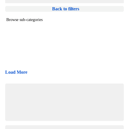
Unsere Empfehlung für den SB-
Waschanlagen Besuch
Back to filters
Browse sub-categories
Waschhandschuhe*
{{ term.name }}
Felgenreiniger*
Load More
Felgenbürste + Brush Cover + Mikrofasertuch*
Wascheimer*