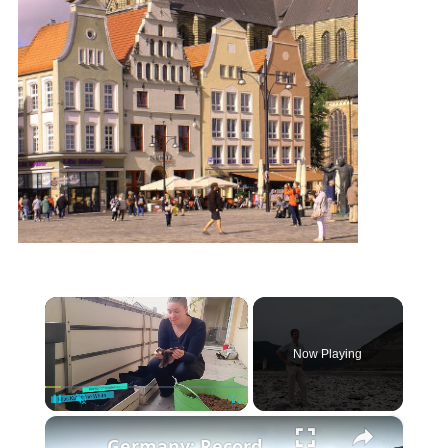
×
Now Playing
×
Pause
Unmute
Fullscreen
Germany: Record-low Rhine water levels drive up transport costs in Germany.