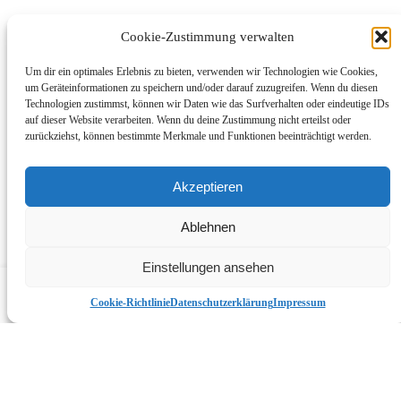
Datenschutzerklärung
Impressum
Cookie-Zustimmung verwalten
Cookie-Richtlinie (EU)
Um dir ein optimales Erlebnis zu bieten, verwenden wir Technologien wie Cookies,
um Geräteinformationen zu speichern und/oder darauf zuzugreifen. Wenn du diesen
© 2025 SB-Waschanlage.com | Alle Rechte vorbehalten
Technologien zustimmst, können wir Daten wie das Surfverhalten oder eindeutige IDs
* Bei Links, die mit einem Sternchen gekennzeichnet sind,
auf dieser Website verarbeiten. Wenn du deine Zustimmung nicht erteilst oder
handelt es sich um Affiliate-Links, mit denen wir den Betrieb von
zurückziehst, können bestimmte Merkmale und Funktionen beeinträchtigt werden.
sb-waschanlage.com finanzieren.
Akzeptieren
Ablehnen
Warenkorb
List view
Einstellungen ansehen
Compare items
({{ compare.length }})
Cancel
Cookie-Richtlinie
Datenschutzerklärung
Impressum
×