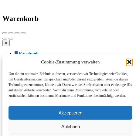
Warenkorb
×
Facebook
Twitter
Cookie-Zustimmung verwalten
WhatsApp
Telegram
Um dir ein optimales Erlebnis zu bieten, verwenden wir Technologien wie Cookies,
LinkedIn
um Geräteinformationen zu speichern und/oder darauf zuzugreifen. Wenn du diesen
Tumblr
Technologien zustimmst, können wir Daten wie das Surfverhalten oder eindeutige IDs
VKontakte
auf dieser Website verarbeiten. Wenn du deine Zustimmung nicht erteilst oder
Mail
zurückziehst, können bestimmte Merkmale und Funktionen beeinträchtigt werden.
Link kopieren
Facebook
Akzeptieren
Twitter
WhatsApp
Telegram
Ablehnen
LinkedIn
Tumblr