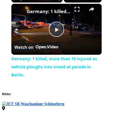
×
Play
Unmute
Fullscreen
Germany: 1 killed, more than 10 injured as vehicle ploughs into crowd at parade in Berlin.
Play
Watch on
Video
Germany: 1 killed, more than 10 injured as
vehicle ploughs into crowd at parade in
Berlin.
Bilder