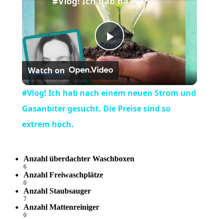
#Vlog! Ich hab nach einem neuen Strom und Gasanbiter gesucht. Die Preise sind so extrem hoch.
Play
Watch on
Video
#Vlog! Ich hab nach einem neuen Strom und
Gasanbiter gesucht. Die Preise sind so
extrem hoch.
Anzahl überdachter Waschboxen
6
Anzahl Freiwaschplätze
0
Anzahl Staubsauger
7
Anzahl Mattenreiniger
0