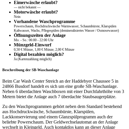
Eimerwäsche erlaubt?
--- nicht bekannt ---
Motorwäsche erlaubt?
Nein
Vorhandene Waschprogramme
Powerschaum, Hochdruckwäsche Warmwasser, Schaumbürste, Klarspülen
Kaltwasser, Wachs, Pflegespülen (demineralisiertes Wasser / Osmosewasser)
Öffnungszeiten der Anlage
Mo. - So.: 06:00 - 22:00 Uhr
Münzgeld-Einwurf
0,50 € Münze, 1,00 € Münze, 2,00 € Münze
Digital bezahlen möglich?
Ja (Kartenzahlung möglich)
Beschreibung der SB-Waschanlage
Beim Car Wash Center Streich an der Haddebyer Chaussee 5 in
24866 Busdorf handelt es sich um eine große SB-Waschanlage.
Neben 6 überdachten Waschboxen mit einer Durchfahrthöhe von 3
Metern bietet die Anlage auch 7 überdachte Staubsaugerplätze.
Zu den Waschprogrammen gehört neben dem Standard bestehend
aus Hochdruckwäsche, Schaumbürste, Klarspülen,
Lackkonservierung und einem Glanzspülprogramm auch der
beliebte Powerschaum. Der Geldwechselautomat an der Anlage
wechselt in Kleingeld. Auch kontaktlos kann an dieser Anlage