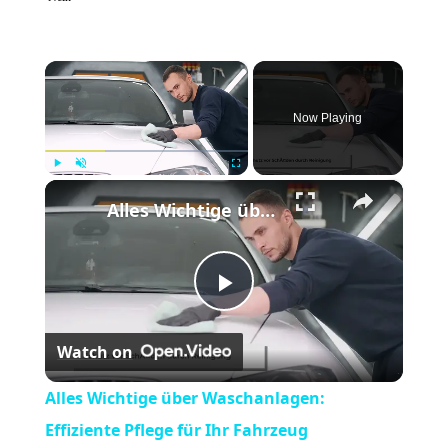
×
Now Playing
×
Play
Unmute
Fullscreen
Alles Wichtige über Waschanlagen: Effiziente Pflege für Ihr Fahrzeug
Play
Watch on
Video
Alles Wichtige über Waschanlagen:
Effiziente Pflege für Ihr Fahrzeug