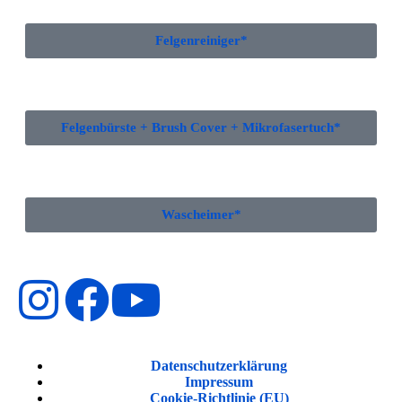
Felgenreiniger*
Felgenbürste + Brush Cover + Mikrofasertuch*
Wascheimer*
Datenschutzerklärung
Impressum
Cookie-Richtlinie (EU)