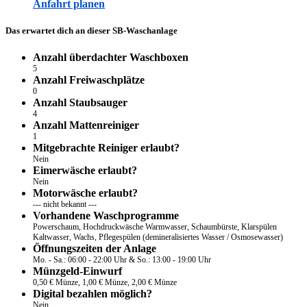
Anfahrt planen
Das erwartet dich an dieser SB-Waschanlage
Anzahl überdachter Waschboxen
5
Anzahl Freiwaschplätze
0
Anzahl Staubsauger
4
Anzahl Mattenreiniger
1
Mitgebrachte Reiniger erlaubt?
Nein
Eimerwäsche erlaubt?
Nein
Motorwäsche erlaubt?
--- nicht bekannt ---
Vorhandene Waschprogramme
Powerschaum, Hochdruckwäsche Warmwasser, Schaumbürste, Klarspülen
Kaltwasser, Wachs, Pflegespülen (demineralisiertes Wasser / Osmosewasser)
Öffnungszeiten der Anlage
Mo. - Sa.: 06:00 - 22:00 Uhr & So.: 13:00 - 19:00 Uhr
Münzgeld-Einwurf
0,50 € Münze, 1,00 € Münze, 2,00 € Münze
Digital bezahlen möglich?
Nein