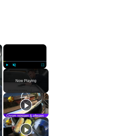
×
×
Play
Unmute
Fullscreen
Now Playing