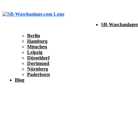
SB-Waschanlagen
Berlin
Hamburg
München
Leipzig
Düsseldorf
Dortmund
Nürnberg
Paderborn
Blog
SB-Waschanlage eintragen
SB-Waschanlage eintragen