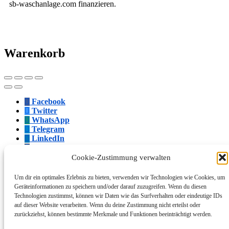
sb-waschanlage.com finanzieren.
Warenkorb
Facebook
Twitter
WhatsApp
Telegram
LinkedIn
Tumblr
VKontakte
Cookie-Zustimmung verwalten
Mail
Link kopieren
Um dir ein optimales Erlebnis zu bieten, verwenden wir Technologien wie Cookies, um
Geräteinformationen zu speichern und/oder darauf zuzugreifen. Wenn du diesen
Facebook
Technologien zustimmst, können wir Daten wie das Surfverhalten oder eindeutige IDs
Twitter
auf dieser Website verarbeiten. Wenn du deine Zustimmung nicht erteilst oder
WhatsApp
zurückziehst, können bestimmte Merkmale und Funktionen beeinträchtigt werden.
Telegram