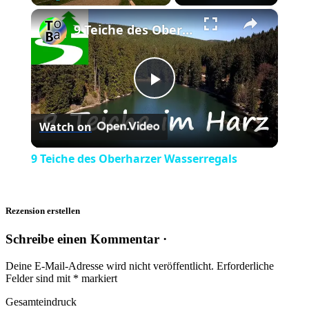
×
Play
Unmute
Fullscreen
9 Teiche des Oberharzer Wasserregals
Play
Watch on
Video
9 Teiche des Oberharzer Wasserregals
Rezension erstellen
Schreibe einen Kommentar ·
Deine E-Mail-Adresse wird nicht veröffentlicht.
Erforderliche
Felder sind mit
*
markiert
Gesamteindruck