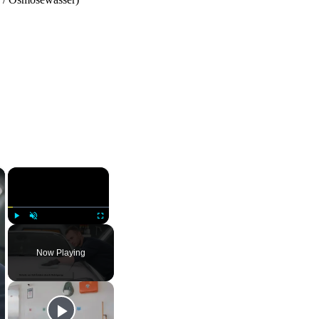
×
×
Play
Unmute
Fullscreen
Now Playing