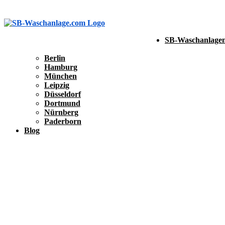
SB-Waschanlagen
Berlin
Hamburg
München
Leipzig
Düsseldorf
Dortmund
Nürnberg
Paderborn
Blog
SB-Waschanlage eintragen
SB-Waschanlage eintragen